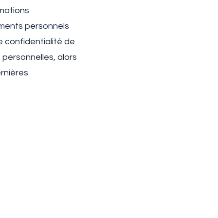
rmations
nements personnels
 confidentialité de
 personnelles, alors
ernières